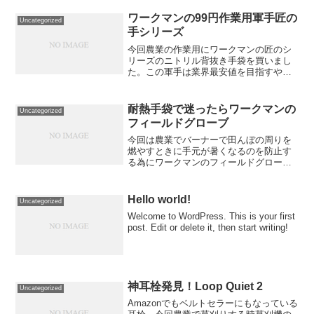
ングラスサングラスを紹介したいと思い
ます。結論から言うとベストセラーにな
ワークマンの99円作業用軍手匠の
Uncategorized
っているだけ...
手シリーズ
今回農業の作業用にワークマンの匠のシ
リーズのニトリル背抜き手袋を買いまし
た。この軍手は業界最安値を目指すやる
値シリーズになっている。私はこの軍手
をこれからもリピろうと思いました。な
んと値段が税込99円笑税込ってところが
耐熱手袋で迷ったらワークマンの
Uncategorized
すごい。結論、作業用軍...
フィールドグローブ
今回は農業でバーナーで田んぼの周りを
燃やすときに手元が暑くなるのを防止す
る為にワークマンのフィールドグローブ
を購入しました。実際購入して実際どん
な感じだったか皆んなに紹介しようと思
います。結論、耐熱手袋はこれを買っと
Hello world!
Uncategorized
けばい間違いなし！どんな...
Welcome to WordPress. This is your first
post. Edit or delete it, then start writing!
神耳栓発見！Loop Quiet 2
Uncategorized
Amazonでもベルトセラーにもなっている