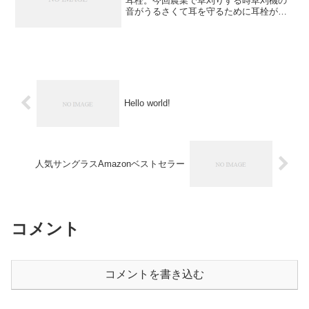
耳栓。今回農業で草刈りする時草刈機の
音がうるさくて耳を守るために耳栓がほ
しいと悩んでいました。Quiet 2は認定聴
覚保護具として認められており、騒音か
ら耳を守ります。という商品説明を見て
思い切って...
Hello world!
人気サングラスAmazonベストセラー
コメント
コメントを書き込む